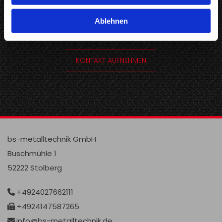
lassen Sie uns über eine
Ablehnen
Zusammenarbeit sprechen:
KONTAKT AUFNEHMEN
bs-metalltechnik GmbH
Buschmühle 1
52222 Stolberg
+4924027662111

+4924147587265

info@bs-metalltechnik.de
